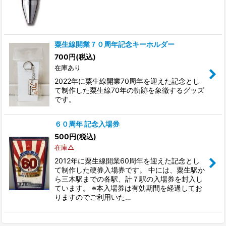
粟生線開業７０周年記念キーホルダー
700
円
(税込)
在庫あり
2022年に粟生線開業70周年を迎えた記念とし
て制作した粟生線70年の軌跡を象徴するグッズ
です。
６０周年 記念入場券
500
円
(税込)
在庫△
2012年に粟生線開業60周年を迎えた記念とし
て制作した硬券入場券です。 中には、粟生駅か
ら三木駅までの各駅、計７駅の入場券を封入し
ています。 ※本入場券は有効期間を経過してお
りますのでご利用いた…