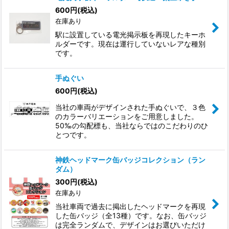
600
円
(税込)
在庫あり
駅に設置している電光掲示板を再現したキーホ
ルダーです。現在は運行していないレアな種別
です。
手ぬぐい
600
円
(税込)
当社の車両がデザインされた手ぬぐいで、３色
のカラーバリエーションをご用意しました。
50‰の勾配標も、当社ならではのこだわりのひ
とつです。
神鉄ヘッドマーク缶バッジコレクション（ラン
ダム）
300
円
(税込)
在庫あり
当社車両で過去に掲出したヘッドマークを再現
した缶バッジ（全13種）です。なお、缶バッジ
は完全ランダムで、デザインはお選びいただけ