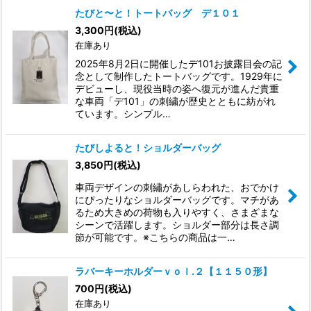
たびと〜と！トートバッグ デ１０１
3,300
円
(税込)
在庫あり
2025年8月2日に開催したデ101お披露目会の記
念として制作したトートバッグです。1929年に
デビューし、現役当時の姿へ復元が進んだ貴重
な車両「デ101」の刺繍が歴史とともに紡がれ
ています。シンプル…
たびしよると！ショルダーバッグ
3,850
円
(税込)
車両デザインの刺繡があしらわれた、おでかけ
にぴったりなショルダーバッグです。マチがあ
るため大きめの荷物も入りやすく、さまざまな
シーンで活躍します。ショルダー部分は長さ調
節が可能です。※こちらの商品は一…
ラバーキーホルダーｖｏｌ.２【１１５０形】
700
円
(税込)
在庫あり