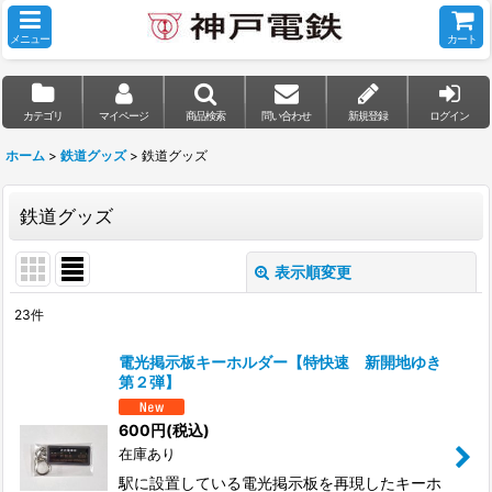
メニュー
カート
カテゴリ
マイページ
商品検索
問い合わせ
新規登録
ログイン
ホーム
>
鉄道グッズ
>
鉄道グッズ
鉄道グッズ
表示順変更
閉じる
23
件
表示数
:
電光掲示板キーホルダー【特快速 新開地ゆき
第２弾】
並び順
:
600
円
(税込)
在庫あり
絞り込む
駅に設置している電光掲示板を再現したキーホ