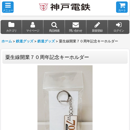
メニュー
カート
カテゴリ
マイページ
商品検索
問い合わせ
新規登録
ログイン
ホーム
>
鉄道グッズ
>
鉄道グッズ
>
粟生線開業７０周年記念キーホルダー
粟生線開業７０周年記念キーホルダー