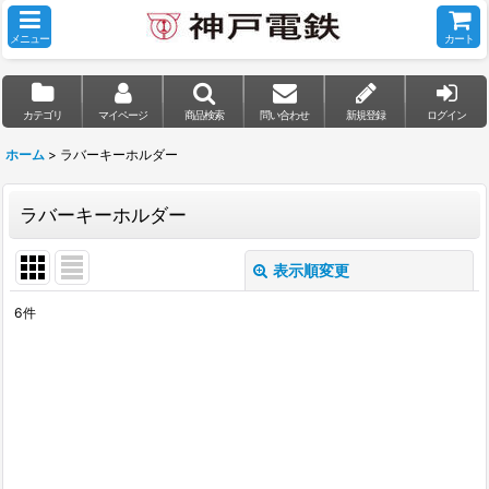
メニュー
カート
カテゴリ
マイページ
商品検索
問い合わせ
新規登録
ログイン
ホーム
>
ラバーキーホルダー
ラバーキーホルダー
表示順変更
閉じる
6
件
表示数
:
並び順
:
絞り込む