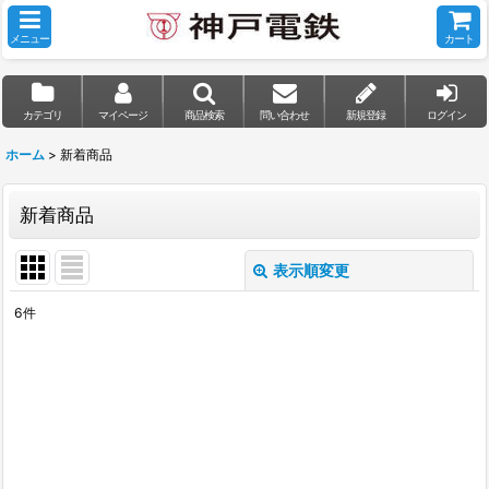
メニュー
カート
カテゴリ
マイページ
商品検索
問い合わせ
新規登録
ログイン
ホーム
>
新着商品
新着商品
表示順変更
閉じる
6
件
表示数
:
並び順
:
絞り込む