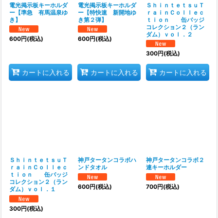
電光掲示板キーホルダ
電光掲示板キーホルダ
ＳｈｉｎｔｅｔｓｕＴ
ー【準急 有馬温泉ゆ
ー【特快速 新開地ゆ
ｒａｉｎＣｏｌｌｅｃ
き】
き第２弾】
ｔｉｏｎ 缶バッジ
コレクション２（ラン
ダム）ｖｏｌ．２
600
円
(税込)
600
円
(税込)
300
円
(税込)
カートに入れる
カートに入れる
カートに入れる
ＳｈｉｎｔｅｔｓｕＴ
神戸タータンコラボハ
神戸タータンコラボ２
ｒａｉｎＣｏｌｌｅｃ
ンドタオル
連キーホルダー
ｔｉｏｎ 缶バッジ
コレクション２（ラン
600
円
(税込)
700
円
(税込)
ダム）ｖｏｌ．１
300
円
(税込)